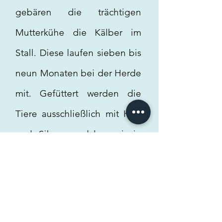
gebären die trächtigen
Mutterkühe die Kälber im
Stall. Diese laufen sieben bis
neun Monaten bei der Herde
mit. Gefüttert werden die
Tiere ausschließlich mit Heu
und Silage, welches wir in
den Sommermonaten von
unseren extensiv
bewirtschafteten
Weideflächen ernten.