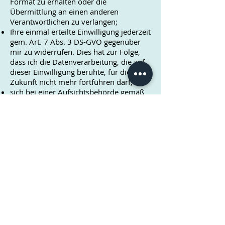
Format zu erhalten oder die
Übermittlung an einen anderen
Verantwortlichen zu verlangen;
Ihre einmal erteilte Einwilligung jederzeit
gem. Art. 7 Abs. 3 DS-GVO gegenüber
mir zu widerrufen. Dies hat zur Folge,
dass ich die Datenverarbeitung, die auf
dieser Einwilligung beruhte, für die
Zukunft nicht mehr fortführen darf;
sich bei einer Aufsichtsbehörde gemäß
Art. 77 DS-GVO zu beschweren.
IV. Widerspruchsrecht
Sofern Ihre personenbezogenen Daten
auf Grundlage von berechtigten
Interessen gemäß Art. 6 Abs. 1 S. 1 lit. f
DS-GVO verarbeitet werden, haben Sie
das Recht, gemäß Art. 21 DS-GVO
Widerspruch gegen die Verarbeitung
Ihrer personenbezogenen Daten
einzulegen, soweit dafür Gründe
vorliegen, die sich aus Ihrer besonderen